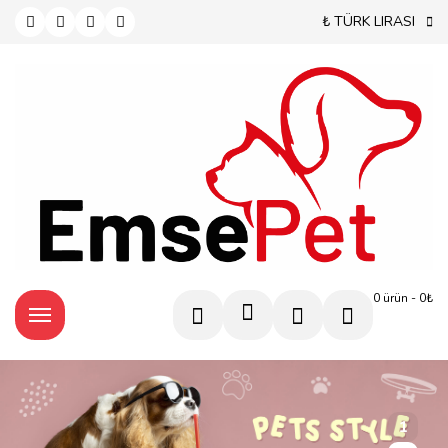
₺ TÜRK LIRASI
0 ürün - 0₺