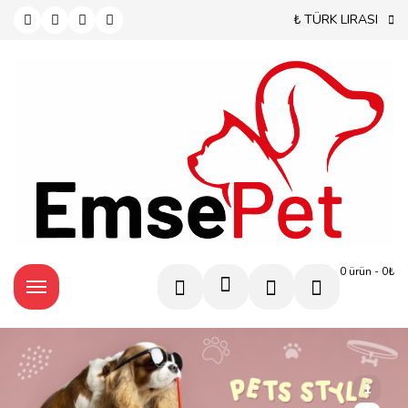
₺ TÜRK LIRASI
0 ürün - 0₺