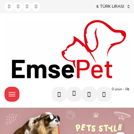
₺ TÜRK LIRASI
0 ürün - 0₺