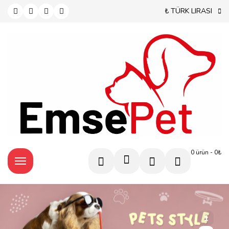
₺ TÜRK LIRASI
0 ürün - 0₺