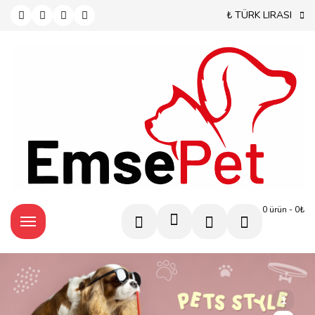
₺ TÜRK LIRASI
0 ürün - 0₺