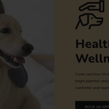
Healt
Welln
Come see how I’m st
bright palettes and 
wardrobe year roun
BOOK AN AP