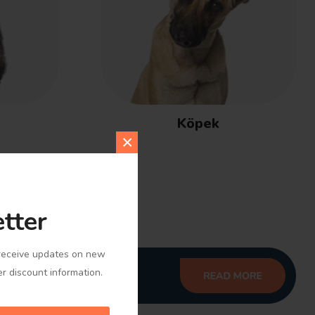
Köpek
×
tter
o receive updates on new
er discount information.