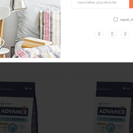
input_c
Bestselling
Product