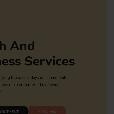
h And
ess Services
yling these final days of summer with
pops of color that will dazzle your
d!
POINTMENT
VIEW ALL