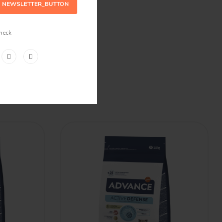
NEWSLETTER_BUTTON
heck
s