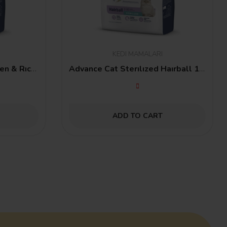
KEDI MAMALARI
Advance Cat Kıtten Chıcken & Rıce 1,5 Kg
Advance Cat Sterılızed Haırball 1.5 Kg
ADD TO CART