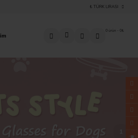
₺ TÜRK LIRASI
0 ürün - 0₺
im