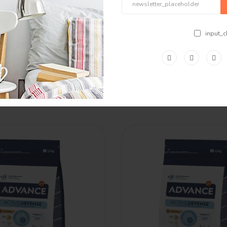
input_c
Bestselling
Product