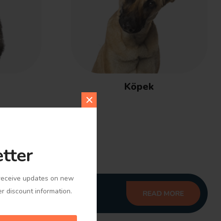
Köpek
×
tter
o receive updates on new
er discount information.