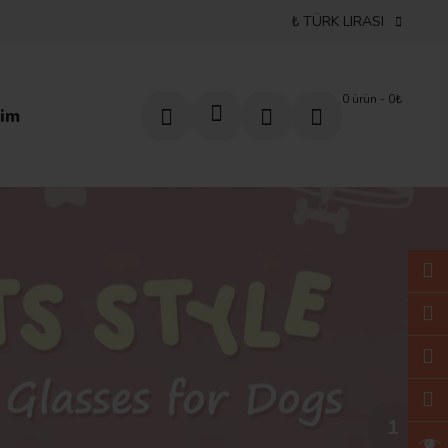
₺ TÜRK LIRASI
0 ürün - 0₺
im