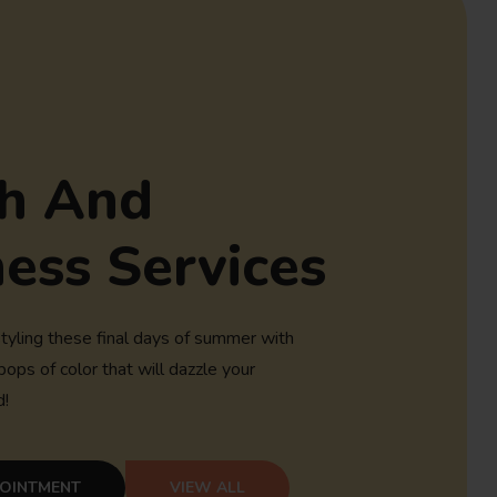
h And
ess Services
yling these final days of summer with
pops of color that will dazzle your
d!
POINTMENT
VIEW ALL