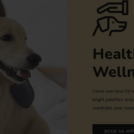
Healt
Welln
Come see how I’m st
bright palettes and 
wardrobe year roun
BOOK AN AP