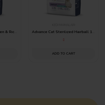
KEDI MAMALARI
Advance Cat Kıtten Chıcken & Rıce 1,5 Kg
Advance Cat Sterılızed Haırball 1.5 Kg
ADD TO CART