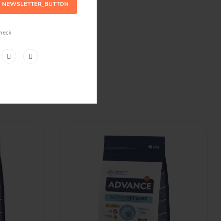
NEWSLETTER_BUTTON
heck
s