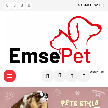
₺ TÜRK LIRASI
0 ürün - 0₺